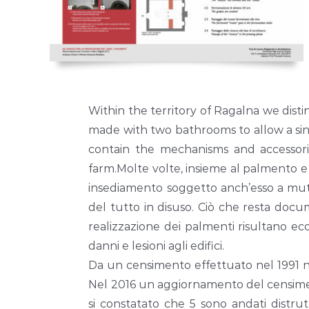
Within the territory of Ragalna we dis
made with two bathrooms to allow a sing
contain the mechanisms and accessori
farm.Molte volte, insieme al palmento e a
insediamento soggetto anch’esso a muta
del tutto in disuso. Ciò che resta docume
realizzazione dei palmenti risultano ec
danni e lesioni agli edifici.
Da un censimento effettuato nel 1991 nel t
Nel 2016 un aggiornamento del censimento
si constatato che 5 sono andati distru