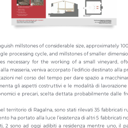
tinguish millstones of considerable size, approximately
le processing cycle, and millstones of smaller dimensi
es necessary for the working of a small vineyard, of
lla masseria, veniva accorpato l’edificio destinato alla pr
zioni nel corso del tempo per dare spazio a macchinari
nta gli aspetti costruttivi e le modalità di lavorazione 
onomici e precari, scelta dettata probabilmente dalle 
erritorio di Ragalna, sono stati rilevati 35 fabbricati rura
 ha portato alla luce l’esistenza di altri 5 fabbricati n
tti, 2 sono ad oggi adibiti a residenza mentre uno, il 