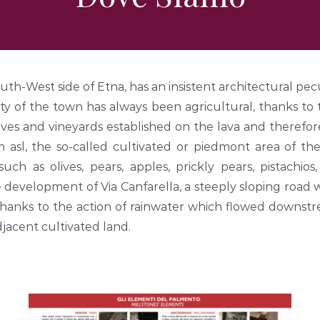
h-West side of Etna, has an insistent architectural peculia
 of the town has always been agricultural, thanks to the 
s and vineyards established on the lava and therefore hi
 asl, the so-called cultivated or piedmont area of th
ch as olives, pears, apples, prickly pears, pistachios
e development of Via Canfarella, a steeply sloping road
d thanks to the action of rainwater which flowed downs
jacent cultivated land.